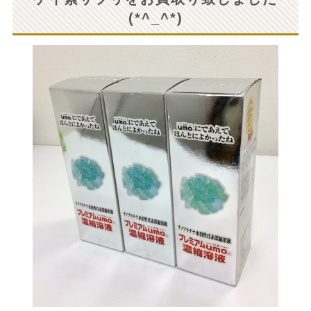
(*^_^*)