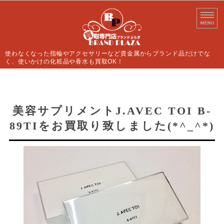
使わなくなった指輪やアクセサリーなど貴金属からブランド品だけでな
く、使いかけの化粧品や香水も買取OK！
ホーム
買取案内
美容サプリメントJ.AVEC TOI B-
89TIをお買取り致しました(*^_^*)
よくあるご質問
店舗情報
お問い合わせ