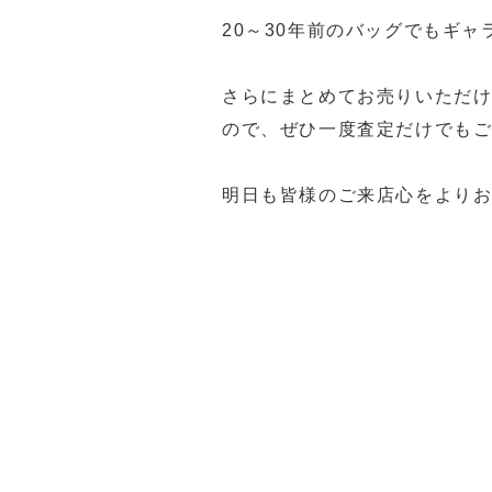
20～30年前のバッグでもギャ
さらにまとめてお売りいただ
ので、ぜひ一度査定だけでもご来
明日も皆様のご来店心をよりお待
福岡買取 久留米市買取 大川市
ステ5福岡買取 久留米PS5買
久留米ゲーム機買取 筑後市ゲ
佐賀県ゲーム機買取 ゲーム機買取
ゲーム機買取 ゲーム機買取 
女市一眼レフ買取 久留米市