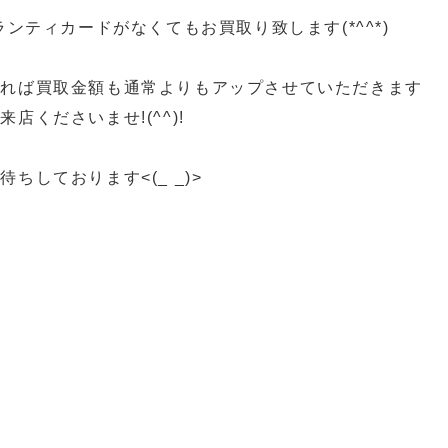
ランティカードがなくてもお買取り致します(*^^*)
ければ買取金額も通常よりもアップさせていただきます
店くださいませ!(^^)!
ちしております<(_ _)>
買取 スイッチ買取 カメラ買取 ゲーム機器買取 プレ
取 久留米ゲーム買取
ーム機買取 柳川ゲーム機買取 八女市ゲーム機買取
 SWITCH買取 PS5買取
ゲーム機買取 ゲーム機本体買取 柳川一眼レフ買取 八
一眼レフ買取 筑後市一眼レフ買取