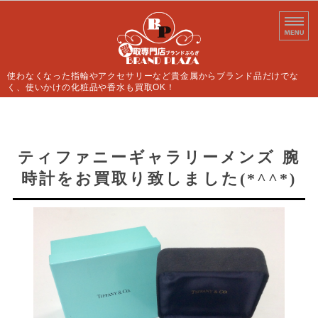
使わなくなった指輪やアクセサリーなど貴金属からブランド品だけでな
く、使いかけの化粧品や香水も買取OK！
ホーム
買取案内
ティファニーギャラリーメンズ 腕
時計をお買取り致しました(*^^*)
よくあるご質問
店舗情報
お問い合わせ