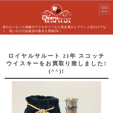
使わなくなった指輪やアクセサリーなど貴金属からブランド品だけでな
く、使いかけの化粧品や香水も買取OK！
ホーム
買取案内
ロイヤルサルート 21年 スコッチ
ウイスキーをお買取り致しました!
よくあるご質問
(^^)!
店舗情報
お問い合わせ