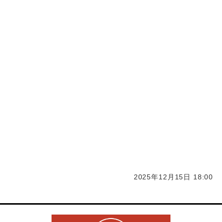
取
久留米日本酒買取 久留米洋酒買取 久留米スマホ買
取 久留米iPad買取 携帯買取 久留米買取 iPhone久留
米買取 ガラケー買取 福岡買取 化粧品 コスメ買取
サプリ買取
大川市化粧品 コスメ買取 サプリ買取 福岡化粧品 コス
メ買取 サプリ買取 久留米化粧品 コスメ買取 サプリ買
取 柳川市化粧品 コスメ買取 サプリ買取 筑後市化粧
品 コスメ買取 サプリ買取
2025年12月15日 18:00