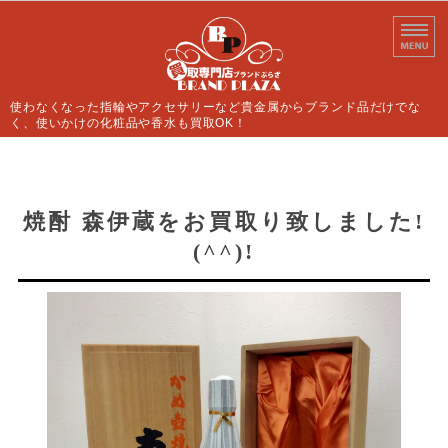
使わなくなった指輪やアクセサリーなど貴金属からブランド品だけでな
く、使いかけの化粧品や香水も買取OK！
ホーム
買取案内
焼酎 森伊蔵をお買取り致しました!
(^^)!
よくあるご質問
店舗情報
お問い合わせ