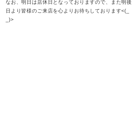
なお、明日は店休日となっておりますので、また明後
日より皆様のご来店を心よりお待ちしております<(_
_)>
福岡買取 久留米市買取 大川市買取 スイッチ買取 カメ
ラ買取 ゲーム機器買取 プレステ5福岡買取 久留
米PS5買取 久留米ゲーム買取
久留米ゲーム機買取 筑後市ゲーム機買取 柳川ゲーム
機買取 八女市ゲーム機買取 佐賀県ゲーム機買取 ゲ
ーム機買取 SWITCH買取 PS5買取
ゲーム機買取 ゲーム機買取 ゲーム機買取 ゲーム機本
体買取 柳川一眼レフ買取 八女市一眼レフ買取 久留
米市一眼レフ買取 筑後市一眼レフ買取