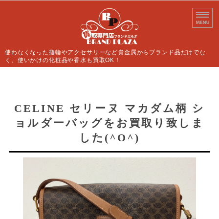
使わなくなった指輪やアクセサリーなど貴金属からブランド品だけでな
く、使いかけの化粧品や香水も買取OK！
ホーム
買取案内
CELINE セリーヌ マカダム柄 シ
ョルダーバッグをお買取り致しま
よくあるご質問
した(^O^)
店舗情報
お問い合わせ