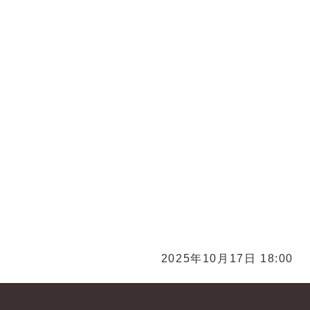
グラス買取 おもちゃ買取
買取 お酒買取 焼酎買取 日本酒買取 洋酒買取 久
 久留米ブランデー買取 久留米ウイスキー買取
取 久留米スマホ買取 久留米iPad買取 携帯買取
買取 ガラケー買取 福岡買取 化粧品 コスメ買取 サプ
リ買取 福岡化粧品 コスメ買取 サプリ買取 久留米化粧
川市化粧品 コスメ買取 サプリ買取 筑後市化粧品 コス
2025年10月17日 18:00