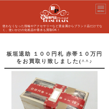
使わなくなった指輪やアクセサリーなど貴金属からブランド品だけでな
く、使いかけの化粧品や香水も買取OK！
ホーム
買取案内
板垣退助 １００円札 赤帯１０万円
をお買取り致しました(^^♪
よくあるご質問
店舗情報
お問い合わせ