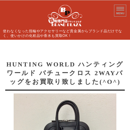
使わなくなった指輪やアクセサリーなど貴金属からブランド品だけでな
く、使いかけの化粧品や香水も買取OK！
ホーム
買取案内
HUNTING WORLD ハンティング
ワールド バチュークロス 2WAYバ
よくあるご質問
ッグをお買取り致しました(^O^)
店舗情報
お問い合わせ