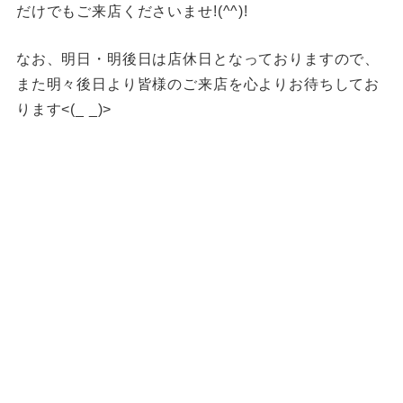
だけでもご来店くださいませ!(^^)!
なお、明日・明後日は店休日となっておりますので、
また明々後日より皆様のご来店を心よりお待ちしてお
ります<(_ _)>
福岡買取 久留米市買取 大川市買取 スイッチ買取 カメラ買取
ゲーム機器買取 プレステ5福岡買取 久留米PS5買取 久留米
ゲーム買取
久留米ゲーム機買取 筑後市ゲーム機買取 柳川ゲーム機買取
八女市ゲーム機買取 佐賀県ゲーム機買取 ゲーム機買取
SWITCH買取 PS5買取
ゲーム機買取 ゲーム機買取 ゲーム機買取 ゲーム機本体買
取 柳川一眼レフ買取 八女市一眼レフ買取 久留米市一眼レフ
買取 筑後市一眼レフ買取
金貨買取 貴金属買取 福岡貴金属買取 久留米貴金属買