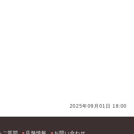
買取 お酒買取 焼酎買取 日本酒買取 洋酒買取 久
 久留米ブランデー買取 久留米ウイスキー買取
取 久留米スマホ買取 久留米iPad買取 携帯買取
買取 ガラケー買取 福岡買取 化粧品 コスメ買取 サプ
リ買取 福岡化粧品 コスメ買取 サプリ買取 久留米化粧
川市化粧品 コスメ買取 サプリ買取 筑後市化粧品 コス
2025年09月01日 18:00
るご質問
店舗情報
お問い合わせ