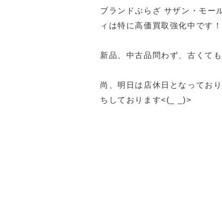
ブランドぷらざ サザン・モー
ィは特に高価買取強化中です
新品、中古品問わず、古くてもボ
尚、明日は店休日となってお
ちしております<(_ _)>
福岡買取 久留米市買取 大川市
ステ5福岡買取 久留米PS5買
久留米ゲーム機買取 筑後市ゲ
佐賀県ゲーム機買取 ゲーム機買取
ゲーム機買取 ゲーム機買取 
女市一眼レフ買取 久留米市