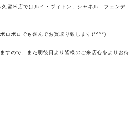
ル久留米店ではルイ・ヴィトン、シャネル、フェンデ
！
ロボロでも喜んでお買取り致します(*^^*)
りますので、また明後日より皆様のご来店心をよりお待
買取 スイッチ買取 カメラ買取 ゲーム機器買取 プレ
取 久留米ゲーム買取
ーム機買取 柳川ゲーム機買取 八女市ゲーム機買取
 SWITCH買取 PS5買取
ゲーム機買取 ゲーム機本体買取 柳川一眼レフ買取 八
一眼レフ買取 筑後市一眼レフ買取