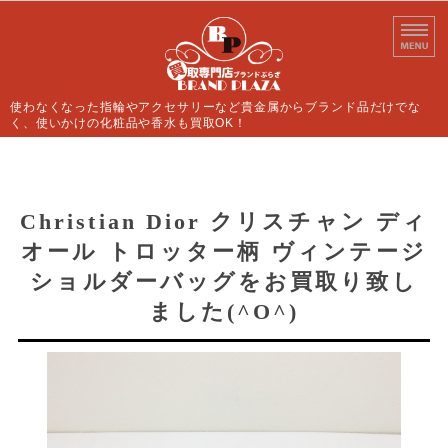
使わなくなった指輪やアクセサリーなど貴金属からブランド品だけでな
く、使いかけの化粧品や香水も買取OK！
ホーム
買取案内
Christian Dior クリスチャン ディ
オール トロッター柄 ヴィンテージ
よくあるご質問
ショルダーバッグをお買取り致し
店舗情報
ました(^O^)
お問い合わせ