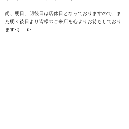
尚、明日、明後日は店休日となっておりますので、ま
た明々後日より皆様のご来店を心よりお待ちしており
ます<(_ _)>
福岡買取 久留米市買取 大川市買取 スイッチ買取 カメ
ラ買取 ゲーム機器買取 プレステ5福岡買取 久留米
PS5買取 久留米ゲーム買取
久留米ゲーム機買取 筑後市ゲーム機買取 柳川ゲーム
機買取 八女市ゲーム機買取 佐賀県ゲーム機買取 ゲ
ーム機買取 SWITCH買取 PS5買取
ゲーム機買取 ゲーム機買取 ゲーム機買取 ゲーム機本
体買取 柳川一眼レフ買取 八女市一眼レフ買取 久留
米市一眼レフ買取 筑後市一眼レフ買取
金貨買取 貴金属買取 福岡貴金属買取 久留米貴金