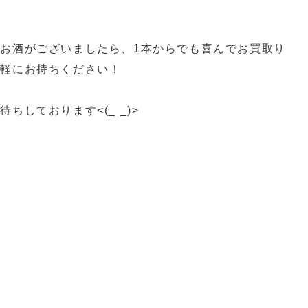
お酒がございましたら、1本からでも喜んでお買取り
気軽にお持ちください！
ちしております<(_ _)>
買取 スイッチ買取 カメラ買取 ゲーム機器買取 プレ
取 久留米ゲーム買取
ーム機買取 柳川ゲーム機買取 八女市ゲーム機買取
 SWITCH買取 PS5買取
ゲーム機買取 ゲーム機本体買取 柳川一眼レフ買取 八
一眼レフ買取 筑後市一眼レフ買取
貴金属買取 久留米貴金属買取 八女市貴金属買取 大