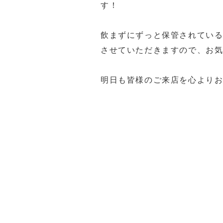
す！
飲まずにずっと保管されている
させていただきますので、お
明日も皆様のご来店を心よりお待
福岡買取 久留米市買取 大川市
ステ5福岡買取 久留米PS5買
久留米ゲーム機買取 筑後市ゲ
佐賀県ゲーム機買取 ゲーム機買取
ゲーム機買取 ゲーム機買取 
女市一眼レフ買取 久留米市
金貨買取 貴金属買取 福岡