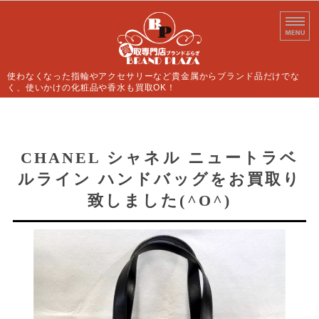
使わなくなった指輪やアクセサリーなど貴金属からブランド品だけでな
く、使いかけの化粧品や香水も買取OK！
ホーム
買取案内
CHANEL シャネル ニュートラベ
ルライン ハンドバッグをお買取り
よくあるご質問
致しました(^O^)
店舗情報
お問い合わせ