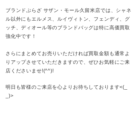
ブランドぷらざ サザン・モール久留米店では、シャネ
ル以外にもエルメス、ルイヴィトン、フェンディ、グ
ッチ、ディオール等のブランドバッグは特に高価買取
強化中です！
さらにまとめてお売りいただければ買取金額も通常よ
りアップさせていただきますので、ぜひお気軽にご来
店くださいませ!(^^)!
明日も皆様のご来店を心よりお待ちしております<(_
_)>
福岡買取 久留米市買取 大川市買取 スイッチ買取 カメ
ラ買取 ゲーム機器買取 プレステ5福岡買取 久留米
PS5買取 久留米ゲーム買取