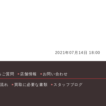
リ買取 福岡化粧品 コスメ買取 サプリ買取 久留米化粧
川市化粧品 コスメ買取 サプリ買取 筑後市化粧品 コス
2021年07月14日 18:00
るご質問
店舗情報
お問い合わせ
の流れ
買取に必要な書類
スタッフブログ