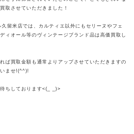
価買取させていただきました！
ル久留米店では、カルティエ以外にもセリーヌやフェ
、ディオール等のヴィンテージブランド品は高価買取し
ければ買取金額も通常よりアップさせていただきますの
せ!(^^)!
ちしております<(_ _)>
買取 スイッチ買取 カメラ買取 ゲーム機器買取 プレ
取 久留米ゲーム買取
ーム機買取 柳川ゲーム機買取 八女市ゲーム機買取
 SWITCH買取 PS5買取