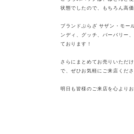
状態でしたので、もちろん高
ブランドぷらざ サザン・モー
ンディ、グッチ、バーバリー
ております！
さらにまとめてお売りいただ
で、ぜひお気軽にご来店くださいま
明日も皆様のご来店を心よりお待
福岡買取 久留米市買取 大川市
ステ5福岡買取 久留米PS5買
久留米ゲーム機買取 筑後市ゲ
佐賀県ゲーム機買取 ゲーム機買取