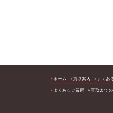
リ買取
大川市化粧品 コスメ買取 サプ
品 コスメ買取 サプリ買取 柳
メ買取 サプリ買取
ホーム
買取案内
よくあ
よくあるご質問
買取まで