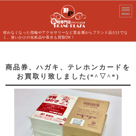
使わなくなった指輪やアクセサリーなど貴金属からブランド品だけでな
く、使いかけの化粧品や香水も買取OK！
ホーム
買取案内
商品券、ハガキ、テレホンカードを
お買取り致しました(*^▽^*)
よくあるご質問
店舗情報
お問い合わせ