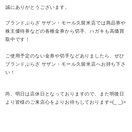
誠にありがとうございます。
ブランドぷらざ サザン・モール久留米店では商品券や
株主優待券などの各種金券から切手、ハガキも高価買
取中です！
ご使用予定のない金券や切手などありましたら、ぜひ
ブランドぷらざ サザン・モール久留米店へお持ち下さ
い！
尚、明日は店休日となっておりますので、また明後日
より皆様のご来店心をよりお待ちしております<(_ _)>
福岡買取 久留米市買取 大川市買取 スイッチ買取 カメラ買取
ゲーム機器買取 プレステ5福岡買取 久留米PS5買取 久留米
ゲーム買取