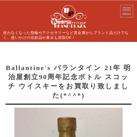
使わなくなった指輪やアクセサリーなど貴金属からブランド品だけでな
く、使いかけの化粧品や香水も買取OK！
ホーム
買取案内
Ballantine's バランタイン 21年 明
治屋創立90周年記念ボトル スコッ
よくあるご質問
チ ウイスキーをお買取り致しまし
店舗情報
た(*^^*)
お問い合わせ