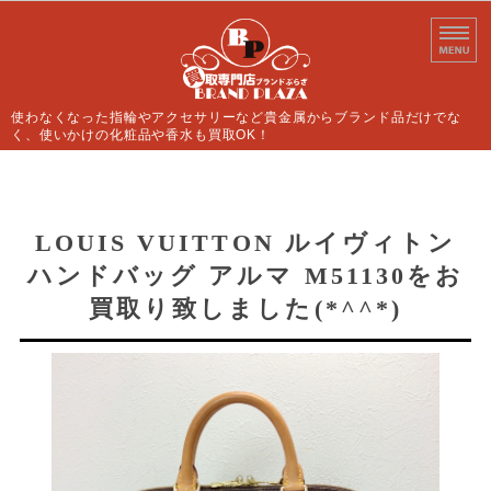
使わなくなった指輪やアクセサリーなど貴金属からブランド品だけでな
く、使いかけの化粧品や香水も買取OK！
ホーム
買取案内
LOUIS VUITTON ルイヴィトン
ハンドバッグ アルマ M51130をお
よくあるご質問
買取り致しました(*^^*)
店舗情報
お問い合わせ