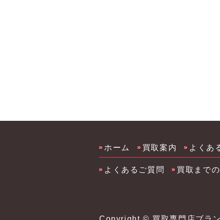
大川市化粧品 コスメ買取 サプ
品 コスメ買取 サプリ買取 柳
メ買取 サプリ買取
ホーム
買取案内
よくあ
よくあるご質問
買取まで
Copyright ©
買取専門店ブラ