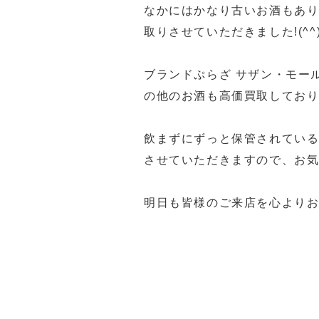
なかにはかなり古いお酒もあ
取りさせていただきました!(^^)
ブランドぷらざ サザン・モー
の他のお酒も高価買取してお
飲まずにずっと保管されている
させていただきますので、お
明日も皆様のご来店を心よりお待
福岡買取 久留米市買取 大川市
ステ5福岡買取 久留米PS5買
久留米ゲーム機買取 筑後市ゲ
佐賀県ゲーム機買取 ゲーム機買取