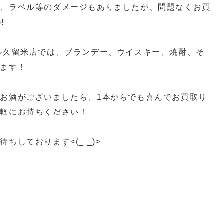
り、ラベル等のダメージもありましたが、問題なくお買
!
ル久留米店では、ブランデー、ウイスキー、焼酎、そ
ります！
お酒がございましたら、1本からでも喜んでお買取り
気軽にお持ちください！
ちしております<(_ _)>
買取 スイッチ買取 カメラ買取 ゲーム機器買取 プレ
取 久留米ゲーム買取
ーム機買取 柳川ゲーム機買取 八女市ゲーム機買取
 SWITCH買取 PS5買取