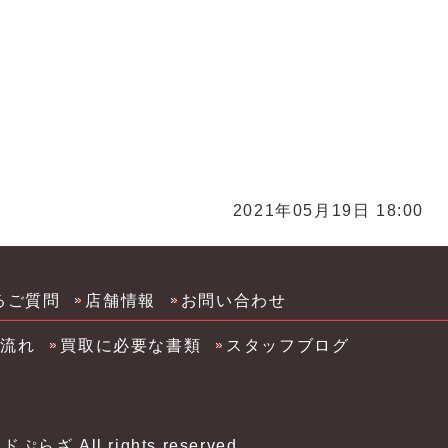
リ買取 福岡化粧品 コスメ買取 サプリ買取 久留米化粧
川市化粧品 コスメ買取 サプリ買取 筑後市化粧品 コス
2021年05月19日 18:00
るご質問
店舗情報
お問い合わせ
の流れ
買取に必要な書類
スタッフブログ
ンドぷらざ
All rights reserved.