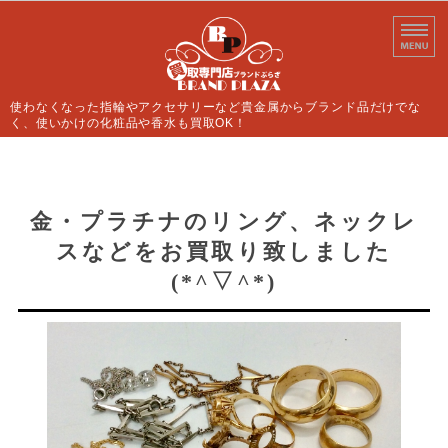
使わなくなった指輪やアクセサリーなど貴金属からブランド品だけでな
く、使いかけの化粧品や香水も買取OK！
ホーム
買取案内
金・プラチナのリング、ネックレ
スなどをお買取り致しました
よくあるご質問
(*^▽^*)
店舗情報
お問い合わせ