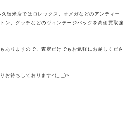
ル久留米店ではロレックス、オメガなどのアンティー
ィトン、グッチなどのヴィンテージバッグを高価買取強
ともありますので、査定だけでもお気軽にお越しくださ
お待ちしております<(_ _)>
買取 スイッチ買取 カメラ買取 ゲーム機器買取 プレ
取 久留米ゲーム買取
ーム機買取 柳川ゲーム機買取 八女市ゲーム機買取
 SWITCH買取 PS5買取
ゲーム機買取 ゲーム機本体買取 柳川一眼レフ買取 八