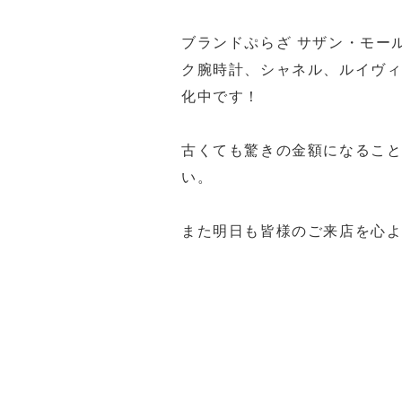
ブランドぷらざ サザン・モー
ク腕時計、シャネル、ルイヴ
化中です！
古くても驚きの金額になるこ
い。
また明日も皆様のご来店を心より
福岡買取 久留米市買取 大川市
ステ5福岡買取 久留米PS5買
久留米ゲーム機買取 筑後市ゲ
佐賀県ゲーム機買取 ゲーム機買取
ゲーム機買取 ゲーム機買取 