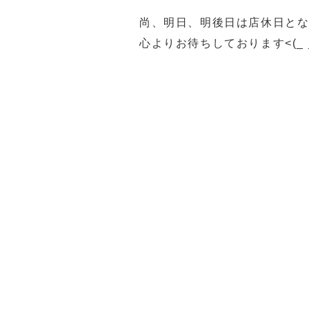
尚、明日、明後日は店休日と
心よりお待ちしております<(_ _
福岡買取 久留米市買取 大川市
ステ5福岡買取 久留米PS5買
久留米ゲーム機買取 筑後市ゲ
佐賀県ゲーム機買取 ゲーム機買取
ゲーム機買取 ゲーム機買取 
女市一眼レフ買取 久留米市
金貨買取 貴金属買取 福岡
川市貴金属買取 筑後市貴金
金買取 福岡金買取 久留米
取 柳川市金買取 佐賀金買