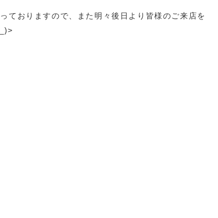
なっておりますので、また明々後日より皆様のご来店を
)>
買取 スイッチ買取 カメラ買取 ゲーム機器買取 プレ
取 久留米ゲーム買取
ーム機買取 柳川ゲーム機買取 八女市ゲーム機買取
 SWITCH買取 PS5買取
ゲーム機買取 ゲーム機本体買取 柳川一眼レフ買取 八
一眼レフ買取 筑後市一眼レフ買取
貴金属買取 久留米貴金属買取 八女市貴金属買取 大
属買取 柳川市貴金属買取 佐賀貴金属買取
市金買取 八女市金買取 大川市金買取 筑後市金買
取 久留米市金貨買取 福岡金貨買取 大川市金貨買取