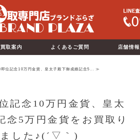
買取案内
よくあるご質問
店舗情報
即位記念10万円金貨、皇太子殿下御成婚記念5... ≫
位記念10万円金貨、皇太
記念5万円金貨をお買取り
ました♪(´▽｀)