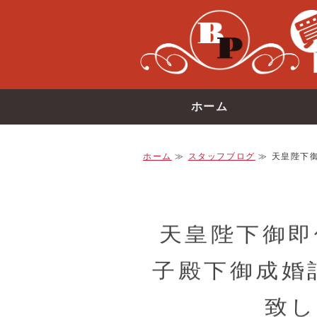
ホーム
ホーム
≫
スタッフブログ
≫ 天皇陛下御
天皇陛下御即
子殿下御成婚
致し