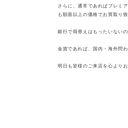
さらに、通常であればプレミア
も額面以上の価格でお買取り
銀行で両替えはもったいない
金貨であれば、国内・海外問
明日も皆様のご来店を心よりお待
福岡買取 久留米市買取 大川市
ステ5福岡買取 久留米PS5買
久留米ゲーム機買取 筑後市ゲ
佐賀県ゲーム機買取 ゲーム機買取
ゲーム機買取 ゲーム機買取 
女市一眼レフ買取 久留米市