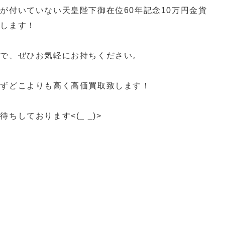
が付いていない天皇陛下御在位60年記念10万円金貨
致します！
ので、ぜひお気軽にお持ちください。
わずどこよりも高く高価買取致します！
ちしております<(_ _)>
買取 スイッチ買取 カメラ買取 ゲーム機器買取 プレ
取 久留米ゲーム買取
ーム機買取 柳川ゲーム機買取 八女市ゲーム機買取
 SWITCH買取 PS5買取
ゲーム機買取 ゲーム機本体買取 柳川一眼レフ買取 八
一眼レフ買取 筑後市一眼レフ買取