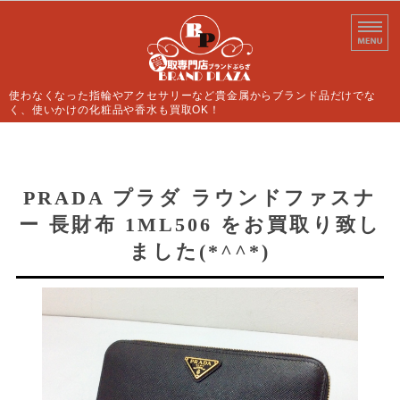
使わなくなった指輪やアクセサリーなど貴金属からブランド品だけでな
く、使いかけの化粧品や香水も買取OK！
ホーム
買取案内
PRADA プラダ ラウンドファスナ
ー 長財布 1ML506 をお買取り致し
よくあるご質問
ました(*^^*)
店舗情報
お問い合わせ