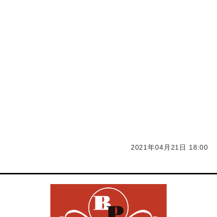
久留米日本酒買取 久留米洋酒買取 久留米スマホ買
取 久留米iPad買取 携帯買取 久留米買取 iPhone久留
米買取 ガラケー買取 福岡買取 化粧品 コスメ買取
サプリ買取
大川市化粧品 コスメ買取 サプリ買取 福岡化粧品 コス
メ買取 サプリ買取 久留米化粧品 コスメ買取 サプリ買
取 柳川市化粧品 コスメ買取 サプリ買取 筑後市化粧
品 コスメ買取 サプリ買取
2021年04月21日 18:00