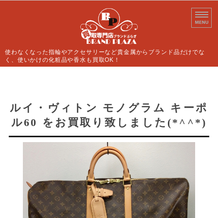
使わなくなった指輪やアクセサリーなど貴金属からブランド品だけでな
く、使いかけの化粧品や香水も買取OK！
ホーム
買取案内
ルイ・ヴィトン モノグラム キーポ
ル60 をお買取り致しました(*^^*)
よくあるご質問
店舗情報
お問い合わせ