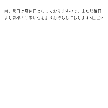
尚、明日は店休日となっておりますので、また明後日
より皆様のご来店心をよりお待ちしております<(_ _)>
福岡買取 久留米市買取 大川市買取 スイッチ買取 カメ
ラ買取 ゲーム機器買取 プレステ5福岡買取 久留米
PS5買取 久留米ゲーム買取
久留米ゲーム機買取 筑後市ゲーム機買取 柳川ゲーム
機買取 八女市ゲーム機買取 佐賀県ゲーム機買取 ゲ
ーム機買取 SWITCH買取 PS5買取
ゲーム機買取 ゲーム機買取 ゲーム機買取 ゲーム機本
体買取 柳川一眼レフ買取 八女市一眼レフ買取 久留
米市一眼レフ買取 筑後市一眼レフ買取
金貨買取 貴金属買取 福岡貴金属買取 久留米貴金